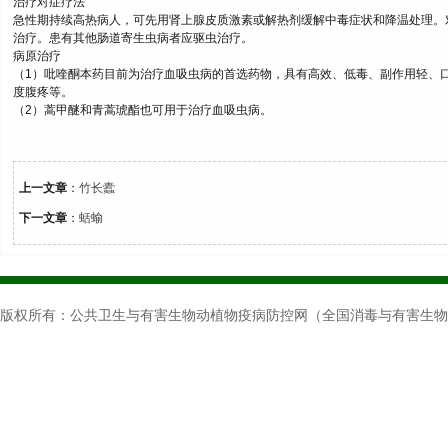
治疗对症疗法
急性期持续高热病人，可先用肾上腺皮质激素或解热剂缓解中毒症状和降温处理。
治疗。患有其他肠道寄生虫病者应驱虫治疗。
病原治疗
（1）吡喹酮本药目前为治疗血吸虫病的首选药物，具有高效、低毒、副作用轻、
度腹疼等。
（2）蒿甲醚和青蒿琥酯也可用于治疗血吸虫病。
上一文章
：
竹长蠹
下一文章
：
蛞蝓
版权所有：公共卫生与有害生物动植物疫病防控网（全国消毒与有害生物