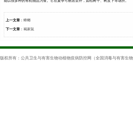
能以很多种的有机物品为食。它在夏季可栖居室外，如枯树干、树皮下等场所。
上一文章
：
蟑螂
下一文章
：
褐家鼠
版权所有：公共卫生与有害生物动植物疫病防控网（全国消毒与有害生物