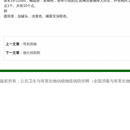
体长16-22mm，椭圆形，黄褐色，密布小黑刻点;前胸背板侧角大而尖，外突稍
点1个。共有10个点。
卵
圆筒形，似罐头，淡黄色、橘黄至深暗色。
上一文章
：
弯刺黑蝽
下一文章
：
微红梢斑螟
版权所有：公共卫生与有害生物动植物疫病防控网（全国消毒与有害生物